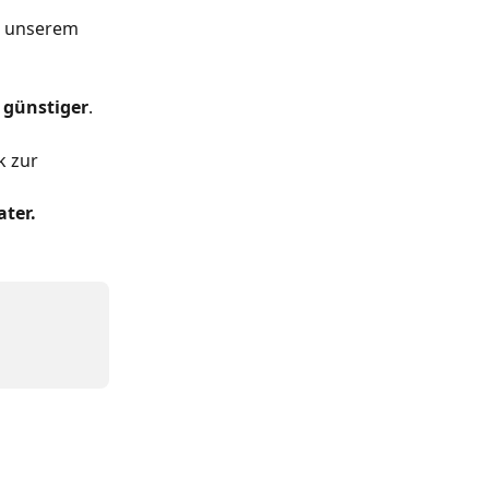
in unserem 
 
günstiger
.
 zur 
ter.